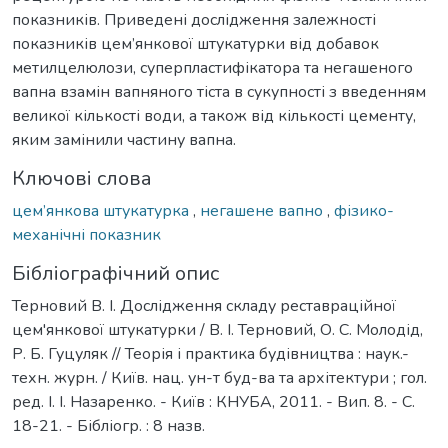
показників. Приведені дослідження залежності
показників цем’янкової штукатурки від добавок
метилцелюлози, суперпластифікатора та негашеного
вапна взамін вапняного тіста в сукупності з введенням
великої кількості води, а також від кількості цементу,
яким замінили частину вапна.
Ключові слова
цем’янкова штукатурка
,
негашене вапно
,
фізико-
механічні показник
Бібліографічний опис
Терновий В. І. Дослідження складу реставраційної
цем'янкової штукатурки / В. І. Терновий, О. С. Молодід,
Р. Б. Гуцуляк // Теорія і практика будівництва : наук.-
техн. журн. / Київ. нац. ун-т буд-ва та архітектури ; гол.
ред. І. І. Назаренко. - Київ : КНУБА, 2011. - Вип. 8. - С.
18-21. - Бібліогр. : 8 назв.