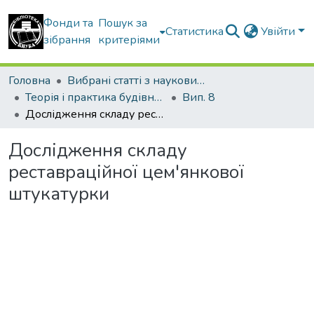
Фонди та
Пошук за
Статистика
Увійти
зібрання
критеріями
Головна
Вибрані статті з наукових збірників КНУБА
Теорія і практика будівництва
Вип. 8
Дослідження складу реставраційної цем'янкової штукатурки
Дослідження складу
реставраційної цем'янкової
штукатурки