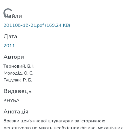
Вантажиться...
Файли
201108-18-21.pdf
(169,24 KB)
Дата
2011
Автори
Терновий, В. І.
Молодід, О. С.
Гуцуляк, Р. Б.
Видавець
КНУБА
Анотація
Зразки цем’янкової штукатурки за історичною
рецептурою не мають необхідних фізико-механічних