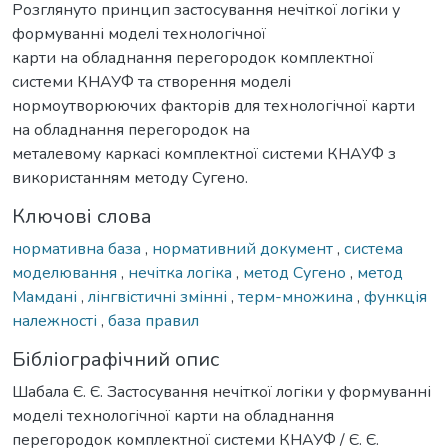
Розглянуто принцип застосування нечіткої логіки у
формуванні моделі технологічної
карти на обладнання перегородок комплектної
системи КНАУФ та створення моделі
нормоутворюючих факторів для технологічної карти
на обладнання перегородок на
металевому каркасі комплектної системи КНАУФ з
використанням методу Сугено.
Ключові слова
нормативна база
,
нормативний документ
,
система
моделювання
,
нечітка логіка
,
метод Сугено
,
метод
Мамдані
,
лінгвістичні змінні
,
терм-множина
,
функція
належності
,
база правил
Бібліографічний опис
Шабала Є. Є. Застосування нечіткої логіки у формуванні
моделі технологічної карти на обладнання
перегородок комплектної системи КНАУФ / Є. Є.