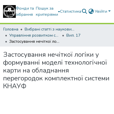
Фонди та
Пошук за
Статистика
Увійти
зібрання
критеріями
Головна
Вибрані статті з наукових збірників КНУБА
Управління розвитком складних систем
Вип. 17
Застосування нечіткої логіки у формуванні моделі технологічної карти на обладнання перегородок комплектної системи КНАУФ
Застосування нечіткої логіки у
формуванні моделі технологічної
карти на обладнання
перегородок комплектної системи
КНАУФ