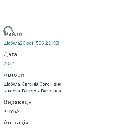
ажиться...
Файли
Шабала20.pdf
(506,21 KB)
Дата
2014
Автори
Шабала, Євгенія Євгенівна
Клюєва, Вікторія Василівна
Видавець
КНУБА
Анотація