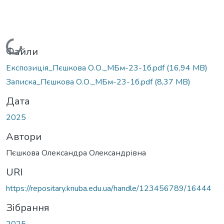
Вантажиться...
Файли
Експозиція_Пєшкова О.О._МБм-23-1б.pdf
(16,94 MB)
Записка_Пєшкова О.О._МБм-23-1б.pdf
(8,37 MB)
Дата
2025
Автори
Пєшкова Олександра Олександрівна
URI
https://repositary.knuba.edu.ua/handle/123456789/16444
Зібрання
2025