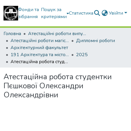
Фонди та
Пошук за
Статистика
Увійти
зібрання
критеріями
Головна
Атестаційні роботи випускників
Атестаційні роботи магістрів
Дипломні роботи
Архітектурний факультет
191 Архітектура та містобудування. Містобудування. Архітектурно-містобудівне проектування
2025
Атестаційна робота студентки Пєшкової Олександри Олександрівни
Атестаційна робота студентки
Пєшкової Олександри
Олександрівни