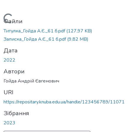
Вантажиться...
Файли
Титулка_Гойда А.Є._61 б.pdf
(127,97 KB)
Записка_Гойда А.Є._61 б.pdf
(9,82 MB)
Дата
2022
Автори
Гойда Андрій Євгенович
URI
https://repositary.knuba.edu.ua/handle/123456789/11071
Зібрання
2023