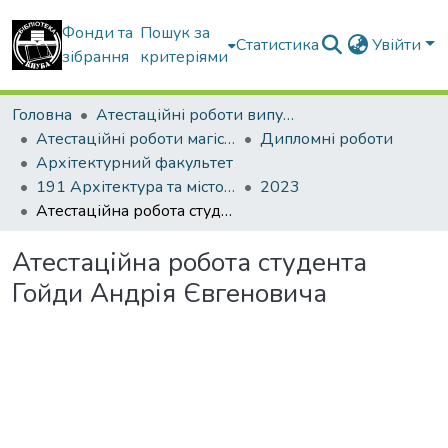
Фонди та
Пошук за
Статистика
Увійти
зібрання
критеріями
Головна
Атестаційні роботи випускників
Атестаційні роботи магістрів
Дипломні роботи
Архітектурний факультет
191 Архітектура та містобудування. Містобудування. Архітектурно-містобудівне проектування
2023
Атестаційна робота студента Гойди Андрія Євгеновича
Атестаційна робота студента
Гойди Андрія Євгеновича