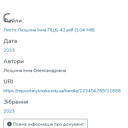
Вантажиться...
Файли
Листи Лісіцина Інна ПЦБ-42.pdf
(1,04 MB)
Дата
2023
Автори
Лісіцина Інна Олександрівна
URI
https://repositary.knuba.edu.ua/handle/123456789/11898
Зібрання
2023
Повна інформація про документ