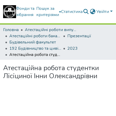
Фонди та
Пошук за
Статистика
Увійти
зібрання
критеріями
Головна
Атестаційні роботи випускників
Атестаційні роботи бакалаврів
Презентації
Будівельний факультет
192 Будівництво та цивільна інженерія. Промислове і цивільне будівництво
2023
Атестаційна робота студентки Лісіциної Інни Олександрівни
Атестаційна робота студентки
Лісіциної Інни Олександрівни