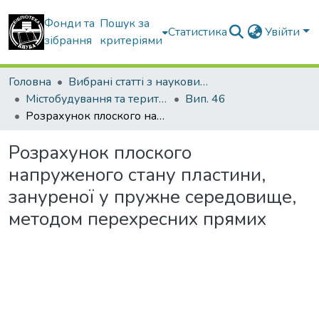
Фонди та
Пошук за
Статистика
Увійти
зібрання
критеріями
Головна
Вибрані статті з наукових збірників КНУБА
Містобудування та територіальне планування
Вип. 46
Розрахунок плоского напруженого стану пластини, зануреної у пружне середовище, методом перехресних прямих
Розрахунок плоского
напруженого стану пластини,
зануреної у пружне середовище,
методом перехресних прямих