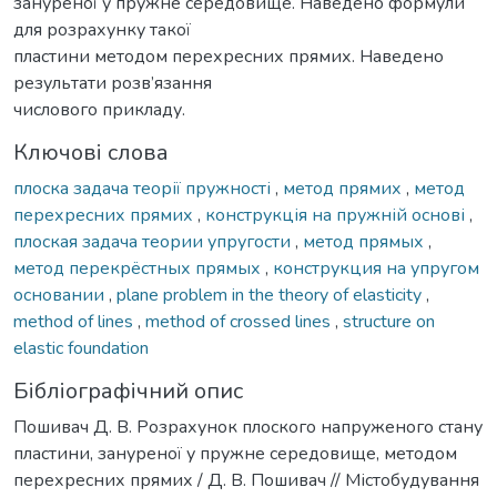
зануреної у пружне середовище. Наведено формули
для розрахунку такої
пластини методом перехресних прямих. Наведено
результати розв’язання
числового прикладу.
Ключові слова
плоска задача теорії пружності
,
метод прямих
,
метод
перехресних прямих
,
конструкція на пружній основі
,
плоская задача теории упругости
,
метод прямых
,
метод перекрёстных прямых
,
конструкция на упругом
основании
,
plane problem in the theory of elasticity
,
method of lines
,
method of crossed lines
,
structure on
elastic foundation
Бібліографічний опис
Пошивач Д. В. Розрахунок плоского напруженого стану
пластини, зануреної у пружне середовище, методом
перехресних прямих / Д. В. Пошивач // Містобудування