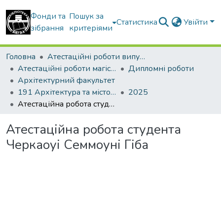
Фонди та
Пошук за
Статистика
Увійти
зібрання
критеріями
Головна
Атестаційні роботи випускників
Атестаційні роботи магістрів
Дипломні роботи
Архітектурний факультет
191 Архітектура та містобудування. Дизайн архітектурного середовища
2025
Атестаційна робота студента Черкаоуі Семмоуні Гіба
Атестаційна робота студента
Черкаоуі Семмоуні Гіба