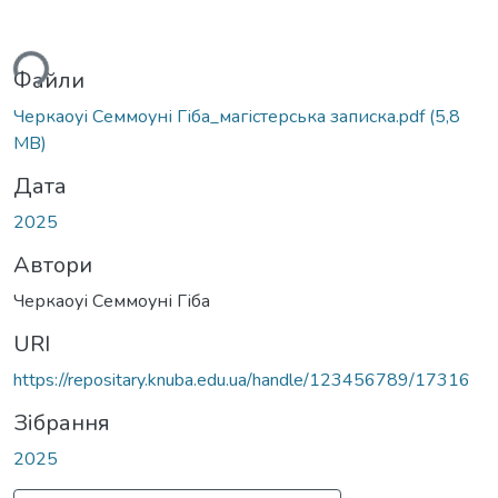
ться...
Файли
Черкаоуі Семмоуні Гіба_магістерська записка.pdf
(5,8
MB)
Дата
2025
Автори
Черкаоуі Семмоуні Гіба
URI
https://repositary.knuba.edu.ua/handle/123456789/17316
Зібрання
2025