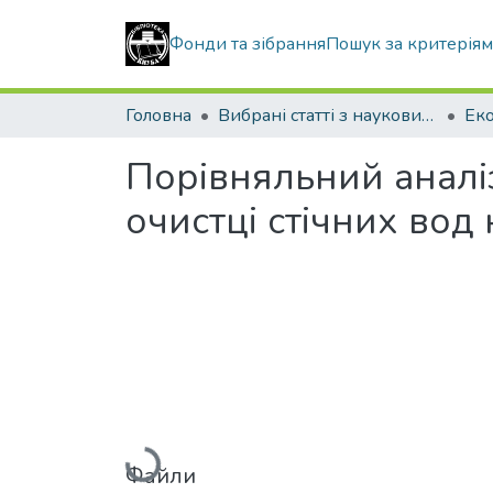
Фонди та зібрання
Пошук за критерія
Головна
Вибрані статті з наукових збірників КНУБА
Порівняльний аналі
очистці стічних вод
Вантажиться...
Файли