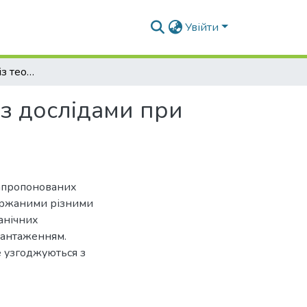
Увійти
Порівняльний аналіз теоретичних розрахунків з дослідами при очистці стічних вод на краплинних біофільтрах
 з дослідами при
запропонованих
ержаними різними
ганічних
вантаженням.
е узгоджуються з