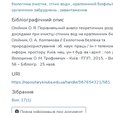
біологічна очистка
,
стічні води
,
краплинний біофіль
органічних забруднень
,
завантаження
Бібліографічний опис
Олійник О. Я. Порівняльний аналіз теоретичних розр
дослідами при очистці стічних вод на краплинних біо
Олійник, О. А. Колпакова // Екологічна безпека та
природокористування : зб. наук. праць / Ін-т телеком
інформ. простору, Київ. нац. ун-т буд-ва і архіт. ; гол. р
Волошкіна, О. М. Трофимчук – Київ : ІТГІП , 2015. – Вип
56 – Бібліогр. : 25 назв.
URI
https://repositary.knuba.edu.ua/handle/987654321/581
Зібрання
Вип. 17(1)
Повна інформація про документ