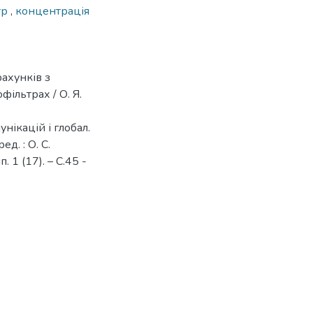
тр
,
концентрація
ахунків з
фільтрах / О. Я.
унікацій і глобал.
ед. : О. С.
. 1 (17). – С.45 -