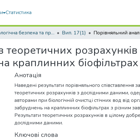
ми
Статистика
Екологічна безпека та природокористування
Вип. 17(1)
з теоретичних розрахунків
 на краплинних біофільтрах
Анотація
Наведені результати порівняльного співставлення 
теоретичних розрахунків з дослідними даними, од
авторами при біологічній очистці стічних вод від ор
забруднень на краплинних біофільтрах з різним за
Результати теоретичних розрахунків в цілому добр
дослідними даними.
Ключові слова