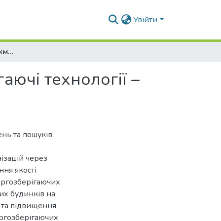
Увійти
Раціональний менеджмент, якість, енергозберігаючі технології – ефективні засоби реінжинірингу підприємства
аючі технології –
ень та пошуків
ізацій через
ння якості
ергозберігаючих
их будинків на
 та підвищення
ргозберігаючих