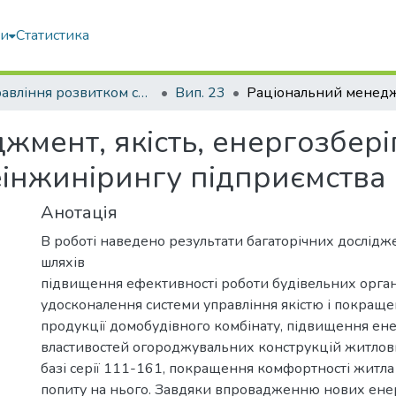
ми
Статистика
Управління розвитком складних систем
Вип. 23
мент, якість, енергозберіг
еінжинірингу підприємства
Анотація
В роботі наведено результати багаторічних дослідж
шляхів
підвищення ефективності роботи будівельних орган
удосконалення системи управління якістю і покраще
продукції домобудівного комбінату, підвищення ен
властивостей огороджувальних конструкцій житлов
базі серії 111-161, покращення комфортності житла
попиту на нього. Завдяки впровадженню нових ене