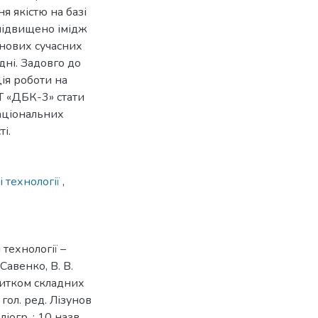
я якістю на базі
 підвищено імідж
у нових сучасних
дні. Задовго до
ція роботи на
Т «ДБК-3» стати
національних
і.
 технології
,
технології –
Савенко, В. В.
звитком складних
; гол. ред. Лізунов
ліогр. : 10 назв.