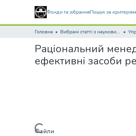
Фонди та зібрання
Пошук за критерія
Головна
Вибрані статті з наукових збірників КНУБА
Раціональний менедж
ефективні засоби р
Файли