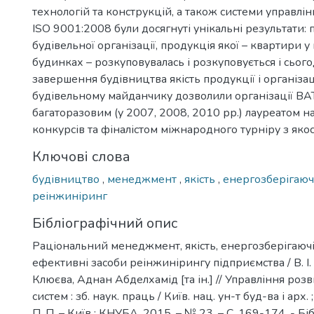
технологій та конструкцій, а також системи управлінн
ISO 9001:2008 були досягнуті унікальні результати:
будівельної організації, продукція якої – квартири 
будинках – розкуповувалась і розкуповується і сього
завершення будівництва якість продукції і організа
будівельному майданчику дозволили організації ВА
багаторазовим (у 2007, 2008, 2010 рр.) лауреатом 
конкурсів та фіналістом міжнародного турніру з якост
Ключові слова
будівництво
,
менеджмент
,
якість
,
енергозберігаючі
реінжиніринг
Бібліографічний опис
Раціональний менеджмент, якість, енергозберігаючі 
ефективні засоби реінжинірингу підприємства / В. І. 
Клюєва, Аднан Абделхамід [та ін.] // Управління ро
систем : зб. наук. праць / Київ. нац. ун-т буд-ва і арх. 
П. П. – Київ : КНУБА, 2015. – № 23. – С. 169-174. - Біб