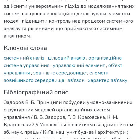
здійснити універсальним підхід до моделювання таких
систем, поступово еволюційно деталізувати елементи
моделі, підвищити контроль над процесом системного
аналізу та рішеннями, що приймаються системним
аналітиком.
Ключові слова
системний аналіз
,
цільовий аналіз
,
організаційна
система управління
,
управляючий елемент
,
об’єкт
управління
,
зовнішнє середовище
,
елемент
зовнішнього середовища
,
зв’язок
,
характер зв’язку
Бібліографічний опис
Задоров В. Б. Принципи побудови умовно-замкнених
структурних моделей організаційних систем
управління / В. Б. Задоров, Г. В. Красовська, К. М.
Красовський // Управління розвитком складних систем :
зб. наук. праць / Київ. нац. ун-т буд-ва і архітектури ;