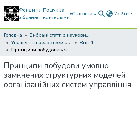
Фонди та
Пошук за
Статистика
Увійти
зібрання
критеріями
Головна
Вибрані статті з наукових збірників КНУБА
Управління розвитком складних систем
Вип. 1
Принципи побудови умовно-замкнених структурних моделей організаційних систем управління
Принципи побудови умовно-
замкнених структурних моделей
організаційних систем управління