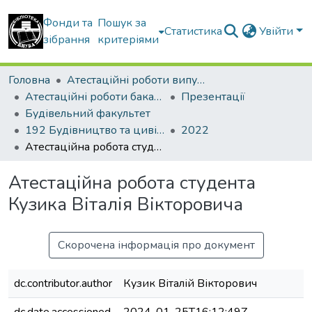
Фонди та
Пошук за
Статистика
Увійти
зібрання
критеріями
Головна
Атестаційні роботи випускників
Атестаційні роботи бакалаврів
Презентації
Будівельний факультет
192 Будівництво та цивільна інженерія. Промислове і цивільне будівництво
2022
Атестаційна робота студента Кузика Віталія Вікторовича
Атестаційна робота студента
Кузика Віталія Вікторовича
Скорочена інформація про документ
dc.contributor.author
Кузик Віталій Вікторович