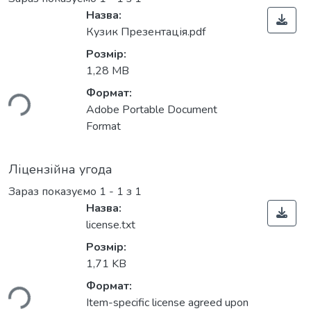
Назва:
Кузик Презентація.pdf
Розмір:
1,28 MB
Формат:
ься...
Adobe Portable Document
Format
Ліцензійна угода
Зараз показуємо
1 - 1 з 1
Назва:
license.txt
Розмір:
1,71 KB
Формат:
ься...
Item-specific license agreed upon