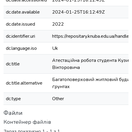
dc.date.accessioned
2024-01-25T16:12:49Z
dc.date.available
2024-01-25T16:12:49Z
dc.date.issued
2022
dc.identifier.uri
https://repositary.knuba.edu.ua/han
dc.language.iso
Uk
Атестаційна робота студента Кузика
dc.title
Вікторовича
Багатоповерховий житловий будин
dc.title.alternative
ґрунтах
dc.type
Other
Файли
Контейнер файлів
Зараз показуємо
1 - 1 з 1