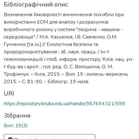
Бібліографічний опис
Визначення ймовірності виникнення похибки при
використанні ЕОМ для аналізу і розрахунків
виробничого ризику у системі "людина - машина -
середовище" / М.А. Касьянов, І.В. Савченко, О.М.
Гунченко [та ін.] // Екологічна безпека та
природокористування : зб. наук. праць. / Ін-т
телекомунікацій і глоб. інформ. простору, Київ. нац. ун-
т буд-ва і архіт. ; гол. ред. О. С. Волошкіна, О. М.
Трофімчук. – Київ, 2015. – Вип. 19 : липень-вересень
2015. – С. 81-90. - Бібліогр.: 19 назв.
URI
https://repositary.knuba.edu.ua/handle/987654321/598
Зібрання
Вип. 19(3)