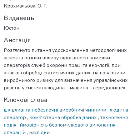
Крохмальова, О. Г.
Видавець
Юстон
Анотація
Розглянуто питання удосконалення методологічних
аспектів оцінки впливу вірогідності помилки
операторів служб охорони праці та еко-логії, при
аналізі і обробці статистичних даних, на показники
виробничого ризику для визначення управлінських
рішень у системі «людина – машина – середовище»
Ключові слова
шкідливі та небезпечні виробничі чинники
,
людина-
оператор
,
комп'ютерна обробка даних
,
техногення
подія
,
ймовірність безпомилкового виконання
операцій
,
наслідки