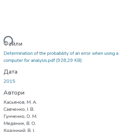
ься...
Файли
Determination of the probability of an error when using a
computer for analysis.pdf
(928,29 KB)
Дата
2015
Автори
Касьянов, М. А.
Савченко, І. В.
Гунченко, О. М.
Медяник, В. О.
Корінний, В. І.