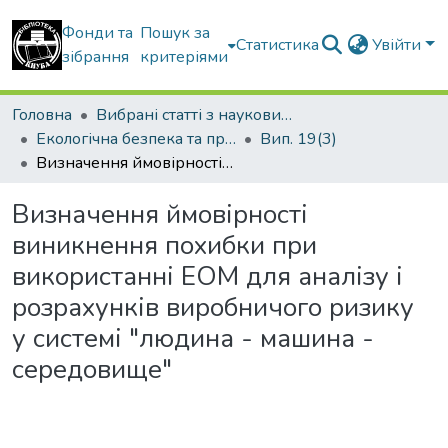
Фонди та
Пошук за
Статистика
Увійти
зібрання
критеріями
Головна
Вибрані статті з наукових збірників КНУБА
Екологічна безпека та природокористування
Вип. 19(3)
Визначення ймовірності виникнення похибки при використанні ЕОМ для аналізу і розрахунків виробничого ризику у системі "людина - машина - середовище"
Визначення ймовірності
виникнення похибки при
використанні ЕОМ для аналізу і
розрахунків виробничого ризику
у системі "людина - машина -
середовище"