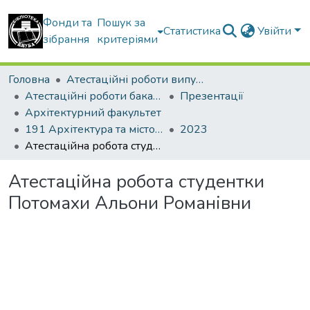
Фонди та
Пошук за
Статистика
Увійти
зібрання
критеріями
Головна
Атестаційні роботи випускників
Атестаційні роботи бакалаврів
Презентації
Архітектурний факультет
191 Архітектура та містобудування
2023
Атестаційна робота студентки Потомахи Альони Романівни
Атестаційна робота студентки
Потомахи Альони Романівни