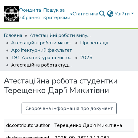
Фонди та
Пошук за
Статистика
Увійти
зібрання
критеріями
Головна
Атестаційні роботи випускників
Атестаційні роботи магістрів
Презентації
Архітектурний факультет
191 Архітектура та містобудування. Містобудування. Архітектурно-містобудівне проектування
2025
Атестаційна робота студентки Терещенко Дар’ї Микитівни
Атестаційна робота студентки
Терещенко Дар’ї Микитівни
Скорочена інформація про документ
dc.contributor.author
Терещенко Дар’я Микитівна