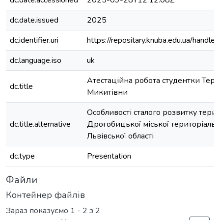
dc.date.accessioned
2025-09-28T12:12:08Z
dc.date.issued
2025
dc.identifier.uri
https://repositary.knuba.edu.ua/han
dc.language.iso
uk
Атестаційна робота студентки Тер
dc.title
Микитівни
Особливості сталого розвитку терит
dc.title.alternative
Дрогобицької міської територіаль
Львівської області
dc.type
Presentation
Файли
Контейнер файлів
Зараз показуємо
1 - 2 з 2