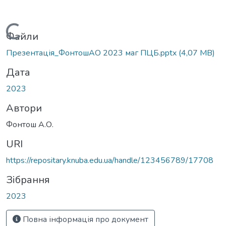
Вантажиться...
Файли
Презентація_ФонтошАО 2023 маг ПЦБ.pptx
(4,07 MB)
Дата
2023
Автори
Фонтош А.О.
URI
https://repositary.knuba.edu.ua/handle/123456789/17708
Зібрання
2023
Повна інформація про документ