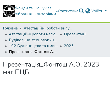
Фонди та
Пошук за
Статистика
Увійти
зібрання
критеріями
Головна
Атестаційні роботи випускників
Атестаційні роботи магістрів
Презентації
Будівельно-технологічний факультет
192 Будівництво та цивільна інженерія. Технології будівельних конструкцій, виробів і матеріалів
2023
Презентація_Фонтош А.О. 2023 маг ПЦБ
Презентація_Фонтош А.О. 2023
маг ПЦБ