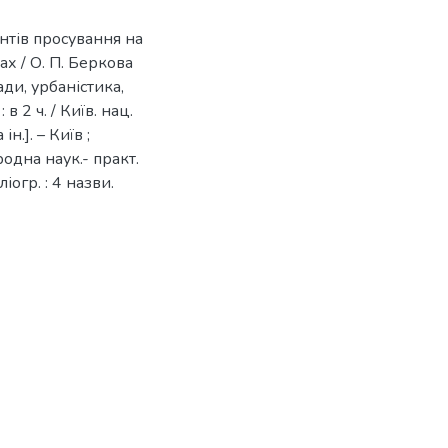
нтів просування на
х / О. П. Беркова
ади, урбаністика,
в 2 ч. / Київ. нац.
ін.]. – Київ ;
ародна наук.- практ.
іогр. : 4 назви.