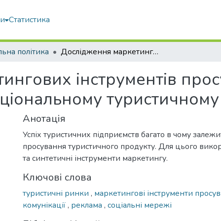
ми
Статистика
льна політика
Дослідження маркетингових інструментів просування на регіональному та національному туристичному ринках
ингових інструментів прос
аціональному туристичному
Анотація
Успіх туристичних підприємств багато в чому залежи
просування туристичного продукту. Для цього вико
та синтетичні інструменти маркетингу.
Ключові слова
туристичні ринки
,
маркетингові інструменти просу
комунікації
,
реклама
,
соціальні мережі