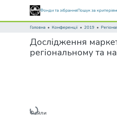
Фонди та зібрання
Пошук за критерія
Головна
Конференції
2019
Регіона
Дослідження маркет
регіональному та н
Вантажиться...
Файли