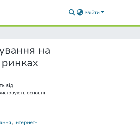
Увійти
ування на
 ринках
ть від
ристовують основні
вання
,
інтернет-