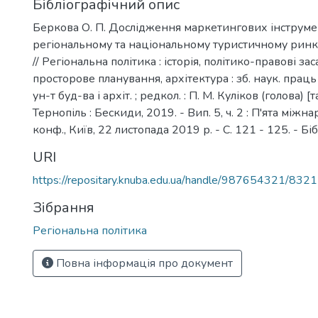
Бібліографічний опис
Беркова О. П. Дослідження маркетингових інструме
регіональному та національному туристичному ринка
// Регіональна політика : історія, політико-правові зас
просторове планування, архітектура : зб. наук. праць : 
ун-т буд-ва і архіт. ; редкол. : П. М. Куліков (голова) [та 
Тернопіль : Бескиди, 2019. - Вип. 5, ч. 2 : П'ята міжн
конф., Київ, 22 листопада 2019 р. - С. 121 - 125. - Бібл
URI
https://repositary.knuba.edu.ua/handle/987654321/8321
Зібрання
Регіональна політика
Повна інформація про документ