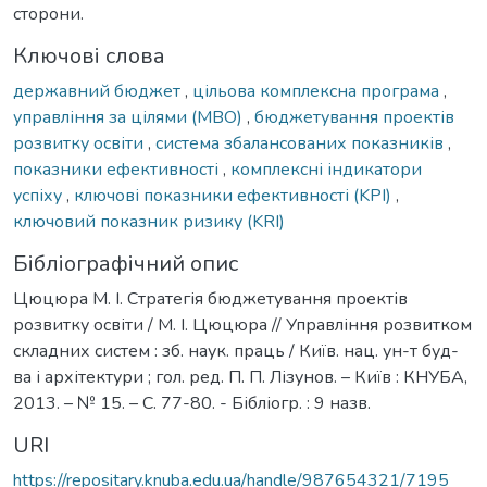
сторони.
Ключові слова
державний бюджет
,
цільова комплексна програма
,
управління за цілями (MBO)
,
бюджетування проектів
розвитку освіти
,
система збалансованих показників
,
показники ефективності
,
комплексні індикатори
успіху
,
ключові показники ефективності (KPI)
,
ключовий показник ризику (KRI)
Бібліографічний опис
Цюцюра М. І. Стратегія бюджетування проектів
розвитку освіти / М. І. Цюцюра // Управління розвитком
складних систем : зб. наук. праць / Київ. нац. ун-т буд-
ва і архітектури ; гол. ред. П. П. Лізунов. – Київ : КНУБА,
2013. – № 15. – С. 77-80. - Бібліогр. : 9 назв.
URI
https://repositary.knuba.edu.ua/handle/987654321/7195