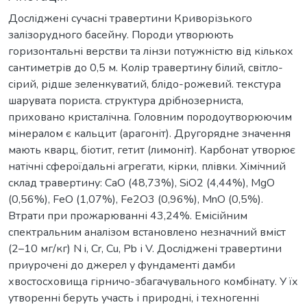
Досліджені сучасні травертини Криворізького
залізорудного басейну. Породи утворюють
горизонтальні верстви та лінзи потужністю від кількох
сантиметрів до 0,5 м. Колір травертину білий, світло-
сірий, рідше зеленкуватий, блідо-рожевий. текстура
шарувата пориста. структура дрібнозерниста,
приховано кристалічна. Головним породоутворюючим
мінералом є кальцит (арагоніт). Другорядне значення
мають кварц, біотит, гетит (лимоніт). Карбонат утворює
натічні сфероїдальні агрегати, кірки, плівки. Хімічний
склад травертину: CaO (48,73%), SiO2 (4,44%), MgO
(0,56%), FeO (1,07%), Fe2O3 (0,96%), MnO (0,5%).
Втрати при прожарюванні 43,24%. Емісійним
спектральним аналізом встановлено незначний вміст
(2–10 мг/кг) N i, Cr, Cu, Pb і V. Досліджені травертини
приурочені до джерел у фундаменті дамби
хвостосховища гірничо-збагачувального комбінату. У їх
утворенні беруть участь і природні, і техногенні