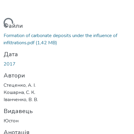
иться...
Файли
Formation of carbonate deposits under the influence of
infiltrations.pdf
(1,42 MB)
Дата
2017
Автори
Стеценко, А. І.
Кошарна, С. К.
Іванченко, В. В.
Видавець
Юстон
Анотація