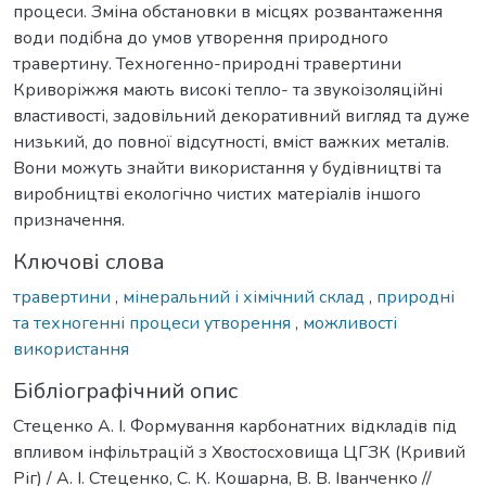
процеси. Зміна обстановки в місцях розвантаження
води подібна до умов утворення природного
травертину. Техногенно-природні травертини
Криворіжжя мають високі тепло- та звукоізоляційні
властивості, задовільний декоративний вигляд та дуже
низький, до повної відсутності, вміст важких металів.
Вони можуть знайти використання у будівництві та
виробництві екологічно чистих матеріалів іншого
призначення.
Ключові слова
травертини
,
мінеральний і хімічний склад
,
природні
та техногенні процеси утворення
,
можливості
використання
Бібліографічний опис
Стеценко А. І. Формування карбонатних відкладів під
впливом інфільтрацій з Хвостосховища ЦГЗК (Кривий
Ріг) / А. І. Стеценко, С. К. Кошарна, В. В. Іванченко //