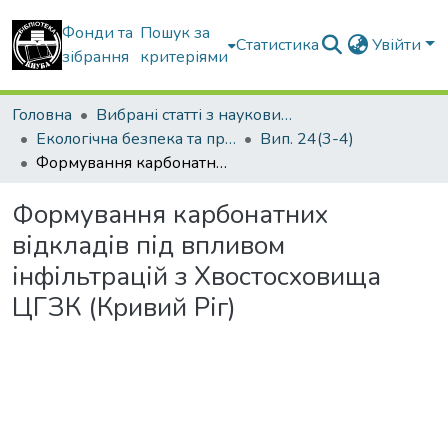
Фонди та
Пошук за
Статистика
Увійти
зібрання
критеріями
Головна
Вибрані статті з наукових збірників КНУБА
Екологічна безпека та природокористування
Вип. 24(3-4)
Формування карбонатних відкладів під впливом інфільтрацій з Хвостосховища ЦГЗК (Кривий Ріг)
Формування карбонатних
відкладів під впливом
інфільтрацій з Хвостосховища
ЦГЗК (Кривий Ріг)