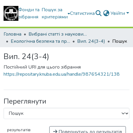
Фонди та
Пошук за
Статистика
Увійти
зібрання
критеріями
Головна
Вибрані статті з наукових збірників КНУБА
Екологічна безпека та природокористування
Вип. 24(3-4)
Пошук
Вип. 24(3-4)
Постійний URI для цього зібрання
https://repositary.knuba.edu.ua/handle/987654321/138
Переглянути
результатів
Повернутись до результатів