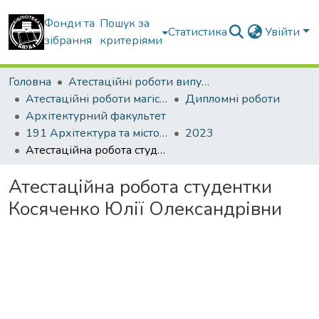
Фонди та
Пошук за
Статистика
Увійти
зібрання
критеріями
Головна
Атестаційні роботи випускників
Атестаційні роботи магістрів
Дипломні роботи
Архітектурний факультет
191 Архітектура та містобудування. Архітектура будівель і споруд
2023
Атестаційна робота студентки Косяченко Юлії Олександрівни
Атестаційна робота студентки
Косяченко Юлії Олександрівни