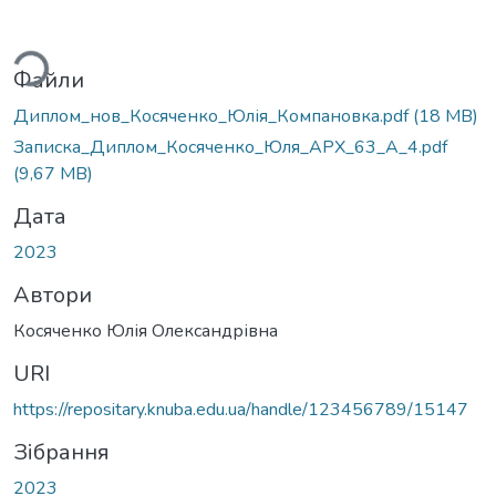
ься...
Файли
Диплом_нов_Косяченко_Юлія_Компановка.pdf
(18 MB)
Записка_Диплом_Косяченко_Юля_АРХ_63_А_4.pdf
(9,67 MB)
Дата
2023
Автори
Косяченко Юлія Олександрівна
URI
https://repositary.knuba.edu.ua/handle/123456789/15147
Зібрання
2023