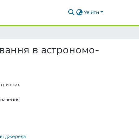
Увійти
вання в астрономо-
атричних
значення
ві джерела