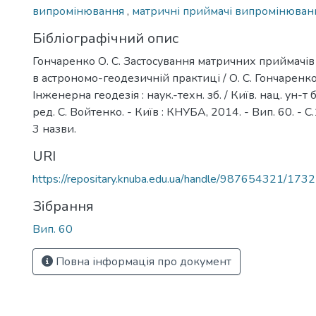
випромінювання
,
матричні приймачі випромінюван
Бібліографічний опис
Гончаренко О. С. Застосування матричних приймачі
в астрономо-геодезичній практиці / О. С. Гончаренко, 
Інженерна геодезія : наук.-техн. зб. / Київ. нац. ун-т бу
ред. С. Войтенко. - Київ : КНУБА, 2014. - Вип. 60. - С.1
3 назви.
URI
https://repositary.knuba.edu.ua/handle/987654321/1732
Зібрання
Вип. 60
Повна інформація про документ