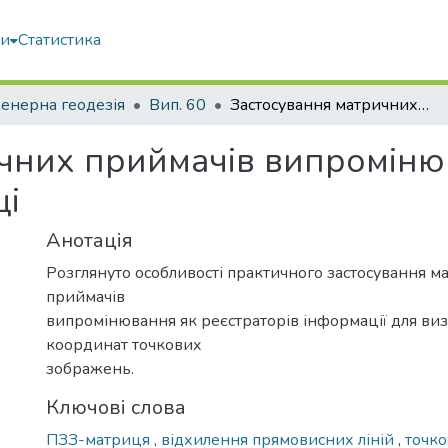
ми
Статистика
енерна геодезія
Вип. 60
Застосування матричних приймачів випромінювання в астрономо-геодезичній практиці
чних приймачів випроміню
ці
Анотація
Розглянуто особливості практичного застосування м
приймачів
випромінювання як реєстраторів інформації для ви
координат точкових
зображень.
Ключові слова
ПЗЗ-матриця
,
відхилення прямовисних ліній
,
точко