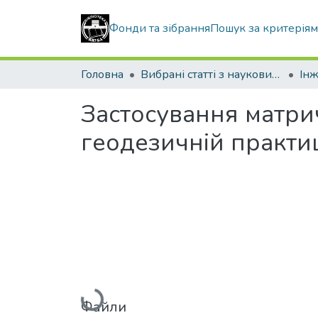
Фонди та зібрання
Пошук за критерія
Головна
Вибрані статті з наукових збірників КНУБА
Інж
Застосування матри
геодезичній практи
Вантажиться...
Файли