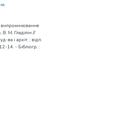
ня
в випромінювання
В. М. Гладілін //
д-ва і архіт. ; відп.
2-14. - Бібліогр. :