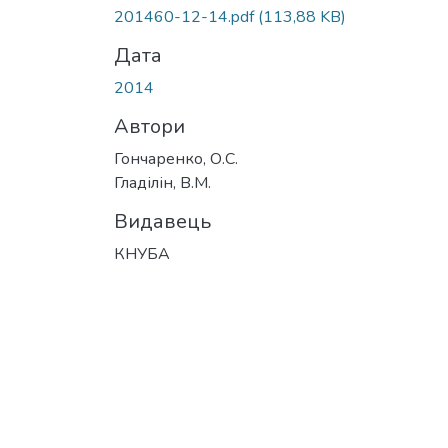
201460-12-14.pdf
(113,88 KB)
Дата
2014
Автори
Гончаренко, О.С.
Гладілін, В.М.
Видавець
КНУБА