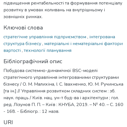
підвищення рентабельності та формування потенціалу
розвитку в умовах коливань на внутрішньому і
зовнішніх ринках.
Ключові слова
стратегічне управління підприємством
,
інтегрована
структура бізнесу
,
матеріальні і нематеріальні фактори
вартості
,
технології планування
Бібліографічний опис
Побудова системно-динамічної ВSC-моделі
стратегічного управління інтегрованими структурами
бізнесу / О. М. Малихіна, І. C. Івахненко, Ю. М. Ручинська
[та ін.] // Управління розвитком складних систем : зб.
наук. праць / Київ. нац. ун-т буд-ва і архітектури ; гол.
ред. Лізунов П. П. – Київ : КНУБА, 2019. – № 40. – С. 160
- 168. - Бібліогр. : 12 назв.
URI