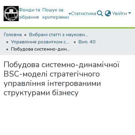
Фонди та
Пошук за
Статистика
Увійти
зібрання
критеріями
Головна
Вибрані статті з наукових збірників КНУБА
Управління розвитком складних систем
Вип. 40
Побудова системно-динамічної BSC-моделі стратегічного управління інтегрованими структурами бізнесу
Побудова системно-динамічної
BSC-моделі стратегічного
управління інтегрованими
структурами бізнесу