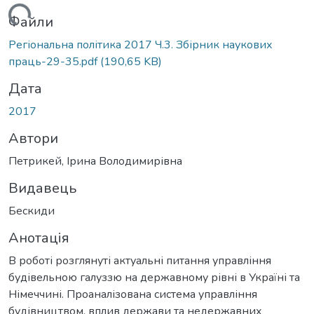
ажиться...
Файли
Регіональна політика 2017 Ч.3. Збірник наукових
праць-29-35.pdf
(190,65 KB)
Дата
2017
Автори
Петрикей, Ірина Володимирівна
Видавець
Бескиди
Анотація
В роботі розглянуті актуальні питання управління
будівельною галуззю на державному рівні в Україні та
Німеччині. Проаналізована система управління
будівництвом, вплив держави та недержавних