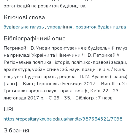
організацій на розвиток будівицтва.
Ключові слова
будівельна галузь
,
управління
,
розвиток будівництва
Бібліографічний опис
Петрикей І. В. Умови проектування в будівельній галузі
на прикладі України та Німеччини / І. В. Петрикей //
Регіональна політика : історія, політико-правові засади,
архітектура, урбаністика : зб. наук. праць : в 3 ч. / Київ.
нац. ун-т буд-ва і архіт. ; редкол. : П. М. Куліков (голова)
[та ін.]. – Київ ; Тернопіль : Бескиди, 2017. - Вип. ІІI, ч. 3 :
Третя міжнародна наук.- практ. конф., Київ, 22 - 23
листопада 2017 р. - С. 29 - 35. - Бібліогр. : 7 назв.
URI
https://repositary.knuba.edu.ua/handle/987654321/7098
Зібрання