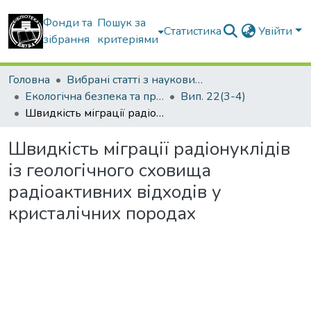
Фонди та
Пошук за
Статистика
Увійти
зібрання
критеріями
Головна
Вибрані статті з наукових збірників КНУБА
Екологічна безпека та природокористування
Вип. 22(3-4)
Швидкість міграції радіонуклідів із геологічного сховища радіоактивних відходів у кристалічних породах
Швидкість міграції радіонуклідів
із геологічного сховища
радіоактивних відходів у
кристалічних породах