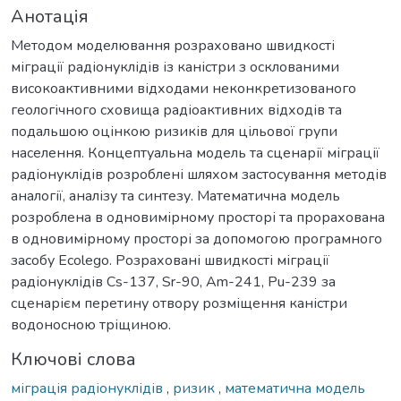
Анотація
Методом моделювання розраховано швидкості
міграції радіонуклідів із каністри з осклованими
високоактивними відходами неконкретизованого
геологічного сховища радіоактивних відходів та
подальшою оцінкою ризиків для цільової групи
населення. Концептуальна модель та сценарії міграції
радіонуклідів розроблені шляхом застосування методів
аналогії, аналізу та синтезу. Математична модель
розроблена в одновимірному просторі та прорахована
в одновимірному просторі за допомогою програмного
засобу Ecolego. Розраховані швидкості міграції
радіонуклідів Cs-137, Sr-90, Am-241, Pu-239 за
сценарієм перетину отвору розміщення каністри
водоносною тріщиною.
Ключові слова
міграція радіонуклідів
,
ризик
,
математична модель