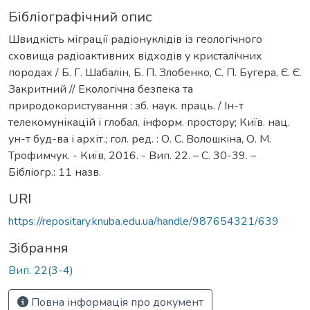
Бібліографічний опис
Швидкість міграції радіонуклідів із геологічного
сховища радіоактивних відходів у кристалічних
породах / Б. Г. Шабалін, Б. П. Злобенко, С. П. Бугера, Є. Є.
Закритний // Екологічна безпека та
природокористування : зб. наук. праць. / Ін-т
телекомунікацій і глобал. інформ. простору; Київ. нац.
ун-т буд-ва і архіт.; гол. ред. : О. С. Волошкіна, О. М.
Трофимчук. - Київ, 2016. - Вип. 22. – С. 30-39. –
Бібліогр.: 11 назв.
URI
https://repositary.knuba.edu.ua/handle/987654321/639
Зібрання
Вип. 22(3-4)
Повна інформація про документ