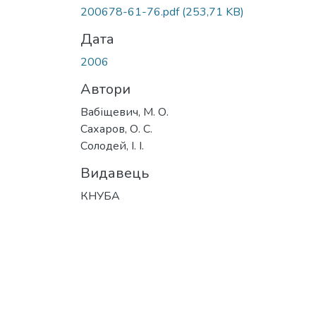
Вантажиться...
200678-61-76.pdf
(253,71 KB)
Дата
2006
Автори
Вабіщевич, М. О.
Сахаров, О. С.
Солодей, І. І.
Видавець
КНУБА