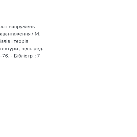
ості напружень
навантаження / М.
іалів і теорія
тектури ; відп. ред.
76. - Бібліогр. : 7