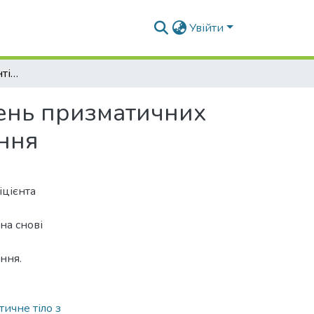
Увійти
Визначення коефіцієнтів інтенсивності напружень призматичних тіл з тріщинами при дії динамічного навантаження
жень призматичних
ення
іцієнта
на снові
ння.
ичне тіло з