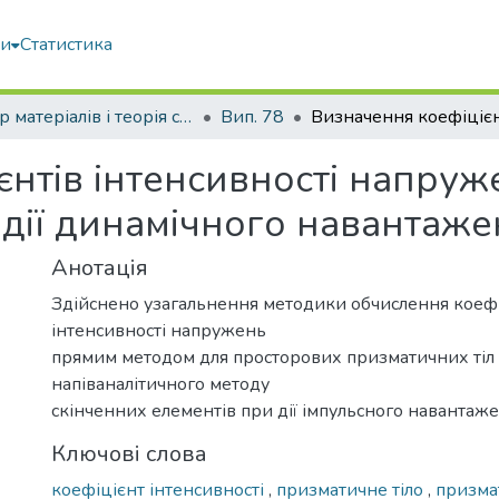
ми
Статистика
Опір матеріалів і теорія споруд
Вип. 78
єнтів інтенсивності напру
 дії динамічного навантаж
Анотація
Здійснено узагальнення методики обчислення коеф
інтенсивності напружень
прямим методом для просторових призматичних тіл 
напіваналітичного методу
скінченних елементів при дії імпульсного навантаже
Ключові слова
коефіцієнт інтенсивності
,
призматичне тіло
,
призмат