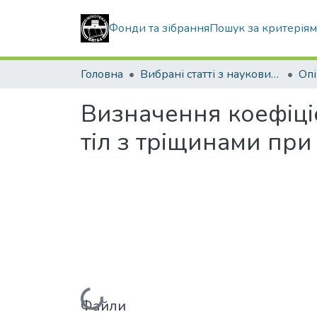
Фонди та зібрання
Пошук за критерія
Головна
Вибрані статті з наукових збірників КНУБА
Визначення коефіці
тіл з тріщинами при
Файли