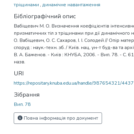
тріщинами
,
динамічне навантаження
Бібліографічний опис
Вабіщевич М. О. Визначення коефіцієнтів інтенсивн
призматичних тіл з тріщинами при дії динамічного 
О. Вабіщевич, О. С. Сахаров, І. І. Солодей // Опір матер
споруд : наук.-техн. зб. / Київ. нац. ун-т буд-ва та архі
В. А. Баженов. - Київ : КНУБА, 2006. - Вип. 78. - С. 61-
назв.
URI
https://repositary.knuba.edu.ua/handle/987654321/4437
Зібрання
Вип. 78
Повна інформація про документ