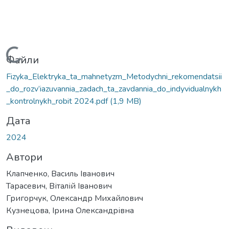
Вантажиться...
Файли
Fizyka_Elektryka_ta_mahnetyzm_Metodychni_rekomendatsii
_do_rozv’iazuvannia_zadach_ta_zavdannia_do_indyvidualnykh
_kontrolnykh_robit 2024.pdf
(1,9 MB)
Дата
2024
Автори
Клапченко, Василь Іванович
Тарасевич, Віталій Іванович
Григорчук, Олександр Михайлович
Кузнецова, Ірина Олександрівна