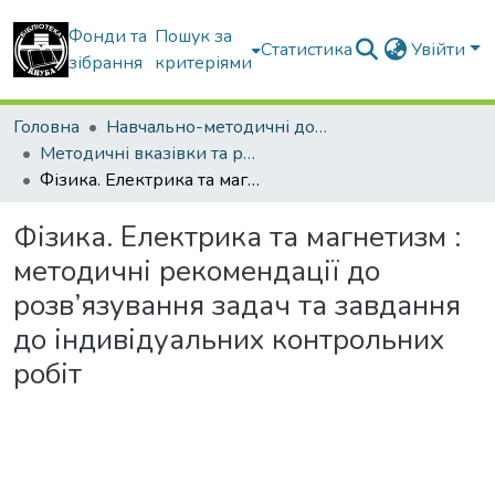
Фонди та
Пошук за
Статистика
Увійти
зібрання
критеріями
Головна
Навчально-методичні документи
Методичні вказівки та рекомендації
Фізика. Електрика та магнетизм : методичні рекомендації до розв’язування задач та завдання до індивідуальних контрольних робіт
Фізика. Електрика та магнетизм :
методичні рекомендації до
розв’язування задач та завдання
до індивідуальних контрольних
робіт