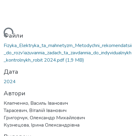
житься...
Файли
Fizyka_Elektryka_ta_mahnetyzm_Metodychni_rekomendatsii
_do_rozv’iazuvannia_zadach_ta_zavdannia_do_indyvidualnykh
_kontrolnykh_robit 2024.pdf
(1,9 MB)
Дата
2024
Автори
Клапченко, Василь Іванович
Тарасевич, Віталій Іванович
Григорчук, Олександр Михайлович
Кузнецова, Ірина Олександрівна