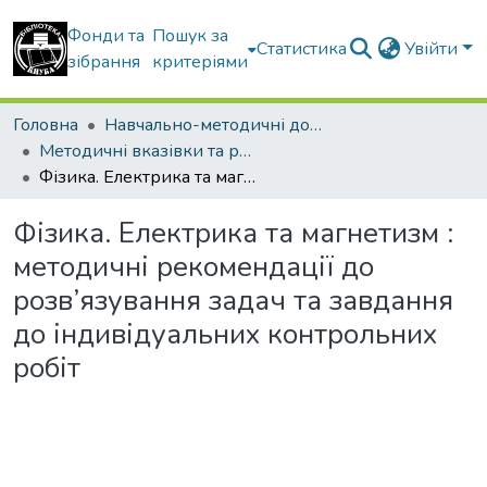
Фонди та
Пошук за
Статистика
Увійти
зібрання
критеріями
Головна
Навчально-методичні документи
Методичні вказівки та рекомендації
Фізика. Електрика та магнетизм : методичні рекомендації до розв’язування задач та завдання до індивідуальних контрольних робіт
Фізика. Електрика та магнетизм :
методичні рекомендації до
розв’язування задач та завдання
до індивідуальних контрольних
робіт