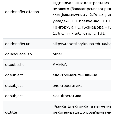
індивідуальних контрольних ро
першого (бакалаврського) рівня
dc.identifier.citation
спеціальностями / Київ. нац. ун-т
укладачі : В. І. Клапченко, В. І. Т
Григорчук, І. О. Кузнецова. – Ки
136 с. : іл. - Бібліогр. : с. 131.
dc.identifier.uri
https://repositary.knuba.edu.ua
dc.language.iso
other
dc.publisher
КНУБА
dc.subject
електромагнітні явища
dc.subject
електростатика
dc.subject
магнітостатика
Фізика. Електрика та магнетизм
dc.title
рекомендації до розв’язування