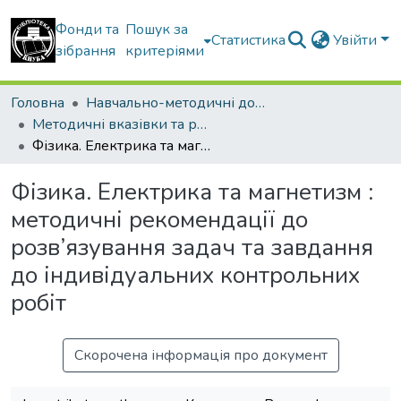
Фонди та
Пошук за
Статистика
Увійти
зібрання
критеріями
Головна
Навчально-методичні документи
Методичні вказівки та рекомендації
Фізика. Електрика та магнетизм : методичні рекомендації до розв’язування задач та завдання до індивідуальних контрольних робіт
Фізика. Електрика та магнетизм :
методичні рекомендації до
розв’язування задач та завдання
до індивідуальних контрольних
робіт
Скорочена інформація про документ