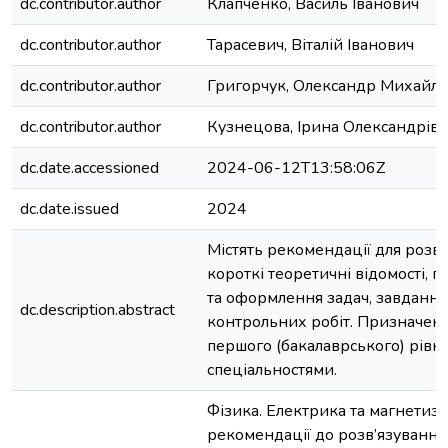
dc.contributor.author
Клапченко, Василь Іванович
dc.contributor.author
Тарасевич, Віталій Іванович
dc.contributor.author
Григорчук, Олександр Михайл
dc.contributor.author
Кузнецова, Ірина Олександрів
dc.date.accessioned
2024-06-12T13:58:06Z
dc.date.issued
2024
Містять рекомендації для розв’
короткі теоретичні відомості, 
та оформлення задач, завдання
dc.description.abstract
контрольних робіт. Призначено
першого (бакалаврського) рівня
спеціальностями.
Фізика. Електрика та магнетизм
рекомендації до розв’язування