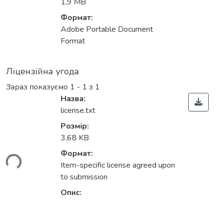
1,9 MB
Формат:
Adobe Portable Document
Format
Ліцензійна угода
Зараз показуємо
1 - 1 з 1
Назва:
license.txt
Розмір:
3,68 KB
Формат:
ься...
Item-specific license agreed upon
to submission
Опис: