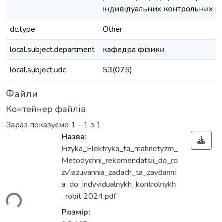
індивідуальних контрольних р
dc.type
Other
local.subject.department
кафедра фізики
local.subject.udc
53(075)
Файли
Контейнер файлів
Зараз показуємо
1 - 1 з 1
Назва:
Fizyka_Elektryka_ta_mahnetyzm_
Metodychni_rekomendatsii_do_ro
zv’iazuvannia_zadach_ta_zavdanni
a_do_indyvidualnykh_kontrolnykh
_robit 2024.pdf
ься...
Розмір: