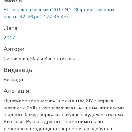
Вантажиться...
Файли
Регіональна політика 2017 Ч.3. Збірник наукових
праць-42-46.pdf
(177,35 KB)
Дата
2017
Автори
Синякевич, Марія Костянтинівна
Видавець
Бескиди
Анотація
Піднесення вітчизняного мистецтва XIV - першої
половини XVII ст. зумовлювалося багатьма чинниками.
З одного боку, зберігала значущість художня система
Київської Русі, а з другого - помітними стали
ренесансні тенденції та звернення до здобутків