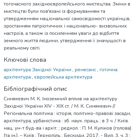
тогочасного західноєвропейського мистецтва. Зміни в
мистецтві були пов'язані із формуванням та
утвердженням національної самосвідомості українців,
зростанням патріотичних і національно- визвольних
настроїв, а також із посиленням уваги до відбиття
земного життя людини, утвердження її значущості в
реальному світі.
Ключові слова
архітектура Західної України
,
ренесанс
,
готична
архітектура
,
європейська архітектура
Бібліографічний опис
Синякевич М. К. Іноземний вплив на архітектуру
Західної України XIV - XIX ст. / М. К. Синякевич //
Регіональна політика : історія, політико-правові засади,
архітектура, урбаністика : зб. наук. праць : в 3 ч. / Київ.
нац. ун-т буд-ва і архіт. ; редкол. : П. М. Куліков (голова)
[та ін.]. – Київ ; Тернопіль : Бескиди, 2017. - Вип. 3, ч. 3 :