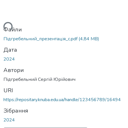
иться...
Файли
Підгребельний_презентація_с.pdf
(4,84 MB)
Дата
2024
Автори
Підгребельний Сергій Юрійович
URI
https://repositary.knuba.edu.ua/handle/123456789/16494
Зібрання
2024