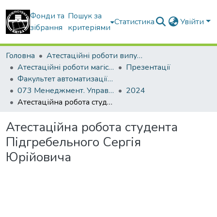
Фонди та
Пошук за
Статистика
Увійти
зібрання
критеріями
Головна
Атестаційні роботи випускників
Атестаційні роботи магістрів
Презентації
Факультет автоматизації і інформаційних технологій
073 Менеджмент. Управління проектами
2024
Атестаційна робота студента Підгребельного Сергія Юрійовича
Атестаційна робота студента
Підгребельного Сергія
Юрійовича