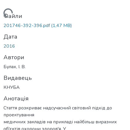
антажиться...
Файли
201746-392-396.pdf
(1,47 MB)
Дата
2016
Автори
Булах, І. В.
Видавець
КНУБА
Анотація
Стаття розкриває надсучасний світовий підхід до
проектування
медичних закладів на прикладі найбільш виразних
об'єктів охорони здоров'я. У