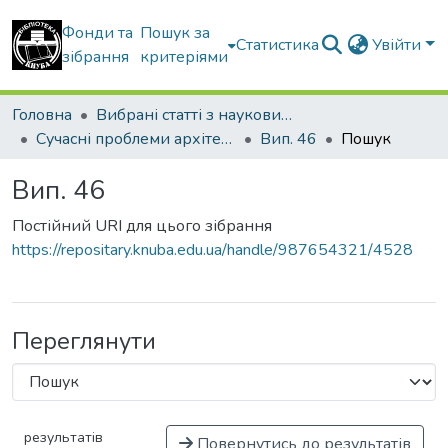
Фонди та
Пошук за
Статистика
Увійти
зібрання
критеріями
Головна
Вибрані статті з наукових збірників КНУБА
Сучасні проблеми архітектури та містобудування
Вип. 46
Пошук
Вип. 46
Постійний URI для цього зібрання
https://repositary.knuba.edu.ua/handle/987654321/4528
Переглянути
результатів
Повернутись до результатів