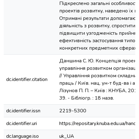
Підкреслено загальні особливості
проектів розвитку, наведено їх к
Отримані результати допомагають
діяльність з розвитку, спростити 
підвищити узгодженість прийнят
ефективність застосування типов
конкретних предметних сферах.
Даншина С. Ю. Концепція проект
управління розвитком організаці
// Управління розвитком складних 
dc.identifier.citation
праць / Київ. нац. ун-т буд-ва і ар
Лізунов П. П. – Київ : КНУБА, 2019
39. - Бібліогр. : 18 назв.
dc.identifier.issn
2219-5300
dc.identifier.uri
https://repositary.knuba.edu.ua/h
dc.language.iso
uk_UA