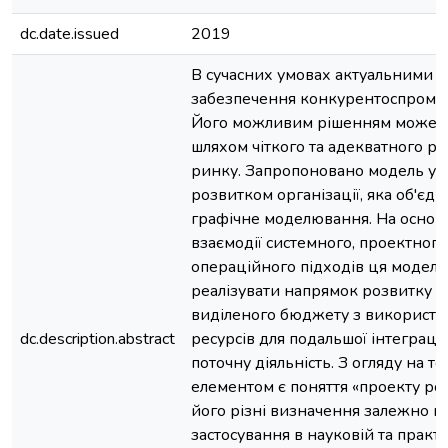
dc.date.issued
2019
В сучасних умовах актуальними є
забезпечення конкурентоспромож
Його можливим рішенням може с
шляхом чіткого та адекватного ре
ринку. Запропоновано модель уп
розвитком організації, яка об'єдн
графічне моделювання. На основі
взаємодії системного, проектного
операційного підходів ця модель
реалізувати напрямок розвитку в
виділеного бюджету з використ
dc.description.abstract
ресурсів для подальшої інтеграції
поточну діяльність. З огляду на т
елементом є поняття «проекту ро
його різні визначення залежно ві
застосування в науковій та практи