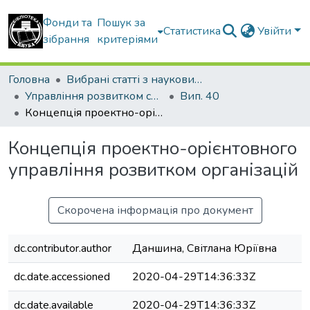
Фонди та
Пошук за
Статистика
Увійти
зібрання
критеріями
Головна
Вибрані статті з наукових збірників КНУБА
Управління розвитком складних систем
Вип. 40
Концепція проектно-орієнтовного управління розвитком організацій
Концепція проектно-орієнтовного
управління розвитком організацій
Скорочена інформація про документ
dc.contributor.author
Даншина, Світлана Юріївна
dc.date.accessioned
2020-04-29T14:36:33Z
dc.date.available
2020-04-29T14:36:33Z