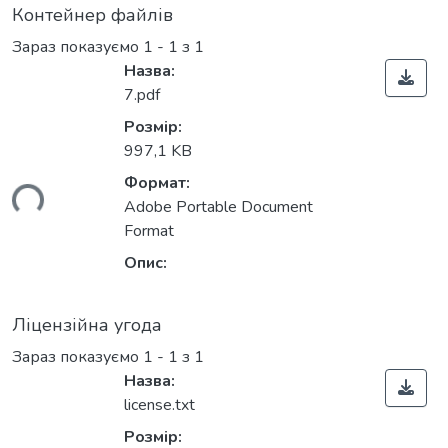
Контейнер файлів
Зараз показуємо
1 - 1 з 1
Назва:
7.pdf
Розмір:
997,1 KB
Формат:
ься...
Adobe Portable Document
Format
Опис:
Ліцензійна угода
Зараз показуємо
1 - 1 з 1
Назва:
license.txt
Розмір: