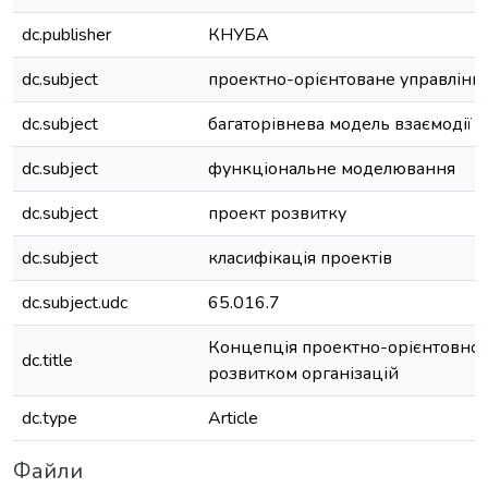
dc.publisher
КНУБА
dc.subject
проектно-орієнтоване управлінн
dc.subject
багаторівнева модель взаємодії п
dc.subject
функціональне моделювання
dc.subject
проект розвитку
dc.subject
класифікація проектів
dc.subject.udc
65.016.7
Концепція проектно-орієнтовног
dc.title
розвитком організацій
dc.type
Article
Файли