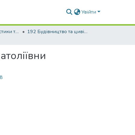
Увійти
Факультет урбаністики та просторового планування
192 Будівництво та цивільна інженерія. Міське будівництво та господарство
атоліївни
58