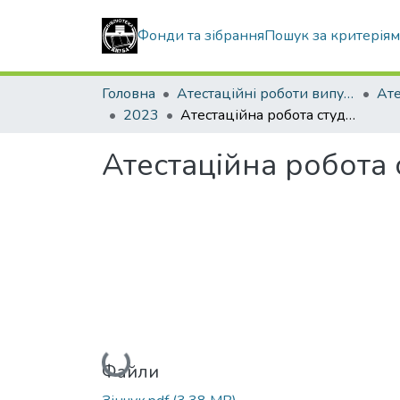
Фонди та зібрання
Пошук за критерія
Головна
Атестаційні роботи випускників
2023
Атестаційна робота студентки Зінчук Наталії Анатоліївни
Атестаційна робота 
Вантажиться...
Файли