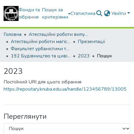
Фонди та
Пошук за
Статистика
Увійти
зібрання
критеріями
Головна
Атестаційні роботи випускників
Атестаційні роботи магістрів
Презентації
Факультет урбаністики та просторового планування
192 Будівництво та цивільна інженерія. Міське будівництво та господарство
2023
Пошук
2023
Постійний URI для цього зібрання
https://repositary.knuba.edu.ua/handle/123456789/13005
Переглянути