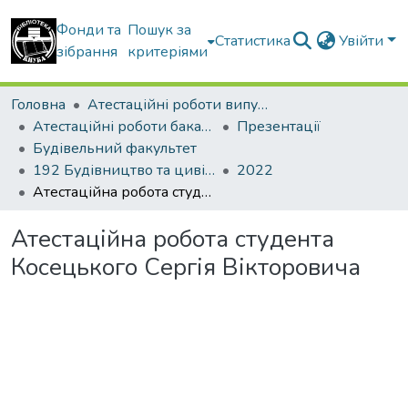
Фонди та
Пошук за
Статистика
Увійти
зібрання
критеріями
Головна
Атестаційні роботи випускників
Атестаційні роботи бакалаврів
Презентації
Будівельний факультет
192 Будівництво та цивільна інженерія. Промислове і цивільне будівництво
2022
Атестаційна робота студента Косецького Сергія Вікторовича
Атестаційна робота студента
Косецького Сергія Вікторовича