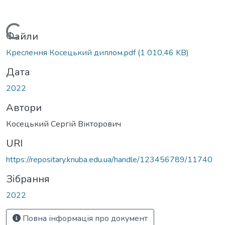
Вантажиться...
Файли
Креслення Косецький диплом.pdf
(1 010,46 KB)
Дата
2022
Автори
Косецький Сергій Вікторович
URI
https://repositary.knuba.edu.ua/handle/123456789/11740
Зібрання
2022
Повна інформація про документ