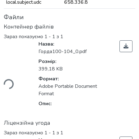
local.subject.udc
658.336.8
Файли
Контейнер файлів
Зараз показуємо
1 - 1 з 1
Назва:
Горда100-104_0.pdf
Розмір:
399,18 KB
ься...
Формат:
Adobe Portable Document
Format
Опис:
Ліцензійна угода
Зараз показуємо
1 - 1 з 1