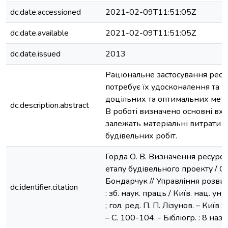
dc.date.accessioned
2021-02-09T11:51:05Z
dc.date.available
2021-02-09T11:51:05Z
dc.date.issued
2013
Раціональне застосування ресур
потребує їх удосконалення та 
доцільних та оптимальних мето
dc.description.abstract
В роботі визначено основні вхід
залежать матеріальні витрати 
будівельних робіт.
Горда О. В. Визначення ресурсу
етапу будівельного проекту / О. В
Бондарчук // Управління розви
dc.identifier.citation
: зб. наук. праць / Київ. нац. ун
; гол. ред. П. П. Лізунов. – Київ
– С. 100-104. - Бібліогр. : 8 назв