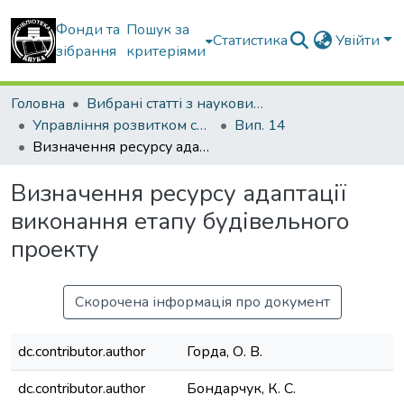
Фонди та
Пошук за
Статистика
Увійти
зібрання
критеріями
Головна
Вибрані статті з наукових збірників КНУБА
Управління розвитком складних систем
Вип. 14
Визначення ресурсу адаптації виконання етапу будівельного проекту
Визначення ресурсу адаптації
виконання етапу будівельного
проекту
Скорочена інформація про документ
dc.contributor.author
Горда, О. В.
dc.contributor.author
Бондарчук, К. С.