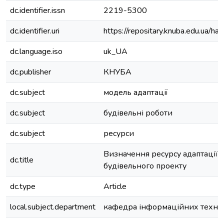
dc.identifier.issn
2219-5300
dc.identifier.uri
https://repositary.knuba.edu.ua
dc.language.iso
uk_UA
dc.publisher
КНУБА
dc.subject
модель адаптації
dc.subject
будівельні роботи
dc.subject
ресурси
Визначення ресурсу адаптації 
dc.title
будівельного проекту
dc.type
Article
local.subject.department
кафедра інформаційних техно