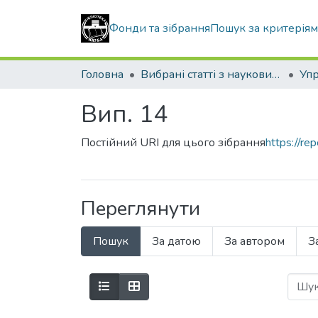
Фонди та зібрання
Пошук за критерія
Головна
Вибрані статті з наукових збірників КНУБА
Вип. 14
Постійний URI для цього зібрання
https://r
Переглянути
Пошук
За датою
За автором
З