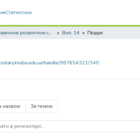
ми
Статистика
Управління розвитком складних систем
Вип. 14
Пошук
epositary.knuba.edu.ua/handle/987654321/340
а назвою
За темою