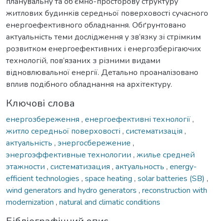
планувальну та об’ємно-просторову структуру
житлових будинків середньої поверховості сучасного
енергоефективного обладнання. Обґрунтовано
актуальність теми дослідження у зв’язку зі стрімким
розвитком енергоефективних і енергозберігаючих
технологій, пов’язаних з різними видами
відновлювальної енергії. Детально проаналізовано
вплив подібного обладнання на архітектуру.
Ключові слова
енергозбереження
,
енергоефективні технології
,
житло середньої поверховості
,
систематизація
,
актуальність
,
энергосбережение
,
энергоэффективные технологии
,
жилье средней
этажности
,
систематизация
,
актуальность
,
energy-
efficient technologies
,
space heating
,
solar batteries (SB)
,
wind generators and hydro generators
,
reconstruction with
modernization
,
natural and climatic conditions