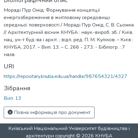
Бібліографічний опис
Мораді Пур Омід. Формування концепції
енергозбереження в житловому середовищі
середньої поверховості / Мораді Пур Омід, С. В. Сьомка
// Архітектурний вісник КНУБА : наук.-вироб. зб. / Київ.
нац. ун-т буд-ва і архіт. ; відп. ред. П. М. Куліков. – Київ :
КНУБА, 2017. – Вип. 13. – С. 266 - 273. - Бібліогр. : 7
назв.
URI
https://repositary.knuba.edu.ua/handle/987654321/4327
Зібрання
Вип. 13
Повна інформація про документ
Київський Національний Університет будівництва і
архітектури
copyright © 2026
КНУБА