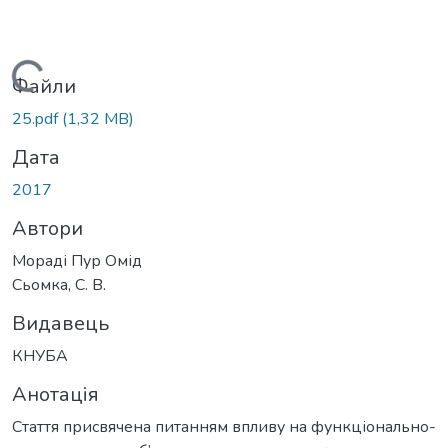
Вантажиться...
Файли
25.pdf
(1,32 MB)
Дата
2017
Автори
Мораді Пур Омід
Сьомка, С. В.
Видавець
КНУБА
Анотація
Стаття присвячена питанням впливу на функціонально-