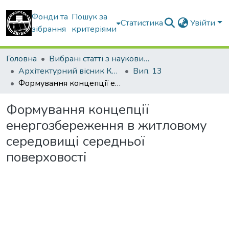
Фонди та
Пошук за
Статистика
Увійти
зібрання
критеріями
Головна
Вибрані статті з наукових збірників КНУБА
Архітектурний вісник КНУБА
Вип. 13
Формування концепції енергозбереження в житловому середовищі середньої поверховості
Формування концепції
енергозбереження в житловому
середовищі середньої
поверховості