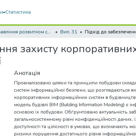
ми
Статистика
Управління розвитком складних систем
Вип. 31
ення захисту корпоративни
і
Анотація
Проаналізовано шляхи та принципи побудови скла
систем інформаційної безпеки, що розглядаються як
корпоративних інформаційних систем в будівництв
модель будівлі ВІМ (Building Information Modeling) є
основою їх побудови. Обґрунтовано актуальність за
загальносистемному рівні конфіденційності даних, ї
доступності та цілісності в умовах, що визначають м
ризики порушення достатнього рівня інформаційної