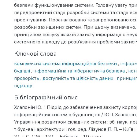
безпеки функціонування системи. Головну увагу пр
передпроектній стадії розробки системи та стадії ес
проектування. Проаналізовано та запропоновано о
розробки захищених систем. При цьому визначено,
принципом пошуку шляхів захисту інформації є не
системного підходу до розв’язання проблеми захисту
Ключові слова
комплексна система інформаційної безпеки
,
інформ
будівлі
,
інформаційна та кібернетична безпека
,
кон
прозорість
,
доступність та цілісність даних
,
принцип
підходу
Бібліографічний опис
Хлапонін Ю. І. Підхід до забезпечення захисту корп
інформаційних систем в будівництві / Ю. І. Хлапонін, 
Управління розвитком складних систем : зб. наук. пра
т буд-ва і архітектури ; гол. ред. Лізунов П. П. – Київ
31. – С. 126 - 131. - Бібліогр. : 10 назв.