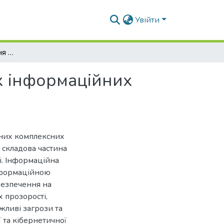
Увійти
Підхід до забезпечення захисту корпоративних інформаційних систем в будівництві
х інформаційних
дних комплексних
 складова частина
і. Інформаційна
 інформаційною
безпечення на
х прозорості,
ожливі загрози та
 та кібернетичної