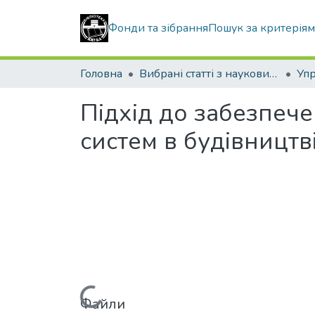
Фонди та зібрання
Пошук за критерія
Головна
Вибрані статті з наукових збірників КНУБА
Підхід до забезпеч
систем в будівництв
Файли