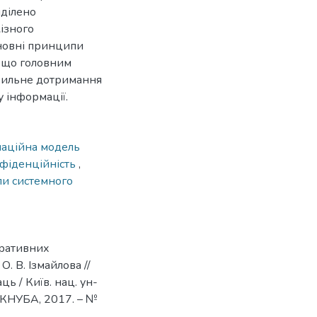
иділено
кізного
сновні принципи
 що головним
ухильне дотримання
 інформації.
аційна модель
фіденційність
,
и системного
оративних
О. В. Ізмайлова //
ць / Київ. нац. ун-
 : КНУБА, 2017. – №