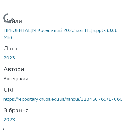
Вантажиться...
Файли
ПРЕЗЕНТАЦІЯ Косецький 2023 маг ПЦБ.pptx
(3,66
MB)
Дата
2023
Автори
Косецький
URI
https://repositary.knuba.edu.ua/handle/123456789/17680
Зібрання
2023