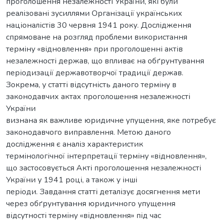
проголошення незалежності України, які були
реалізовані зусиллями Організації українських
націоналістів 30 червня 1941 року. Дослідження
спрямоване на розгляд проблеми використання
терміну «відновлення» при проголошенні актів
незалежності держав, що впливає на обґрунтування
періодизації державотворчої традиції держав.
Зокрема, у статті відсутність даного терміну в
законодавчих актах проголошення незалежності
України
визнана як важливе юридичне упущення, яке потребує
законодавчого виправлення. Метою даного
дослідження є аналіз характеристик
термінологічної інтерпретації терміну «відновлення»,
що застосовується Акті проголошення незалежності
України у 1941 році, а також у інші
періоди. Завдання статті деталізує досягнення мети
через обґрунтування юридичного упущення
відсутності терміну «відновлення» під час