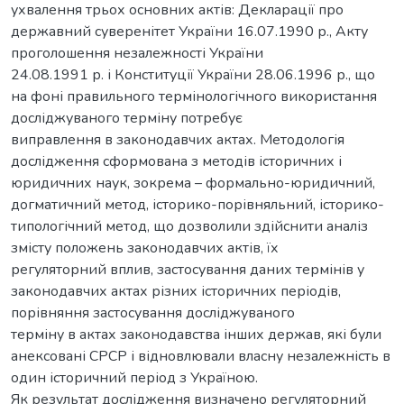
ухвалення трьох основних актів: Декларації про
державний суверенітет України 16.07.1990 р., Акту
проголошення незалежності України
24.08.1991 р. і Конституції України 28.06.1996 р., що
на фоні правильного термінологічного використання
досліджуваного терміну потребує
виправлення в законодавчих актах. Методологія
дослідження сформована з методів історичних і
юридичних наук, зокрема – формально-юридичний,
догматичний метод, історико-порівняльний, історико-
типологічний метод, що дозволили здійснити аналіз
змісту положень законодавчих актів, їх
регуляторний вплив, застосування даних термінів у
законодавчих актах різних історичних періодів,
порівняння застосування досліджуваного
терміну в актах законодавства інших держав, які були
анексовані СРСР і відновлювали власну незалежність в
один історичний період з Україною.
Як результат дослідження визначено регуляторний