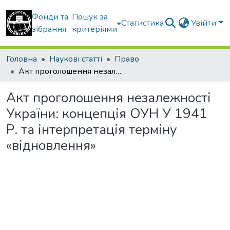
Фонди та
Пошук за
Статистика
Увійти
зібрання
критеріями
Головна
Наукові статті
Право
Акт проголошення незалежності України: концепція ОУН У 1941 Р. та інтерпретація терміну «відновлення»
Акт проголошення незалежності
України: концепція ОУН У 1941
Р. та інтерпретація терміну
«відновлення»