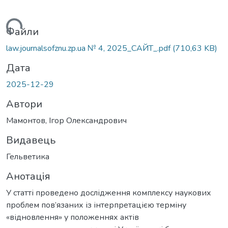
ься...
Файли
law.journalsofznu.zp.ua № 4, 2025_САЙТ_.pdf
(710,63 KB)
Дата
2025-12-29
Автори
Мамонтов, Ігор Олександрович
Видавець
Гельветика
Анотація
У статті проведено дослідження комплексу наукових
проблем пов’язаних із інтерпретацією терміну
«відновлення» у положеннях актів