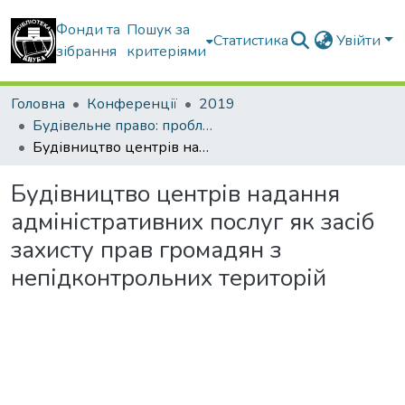
Фонди та
Пошук за
Статистика
Увійти
зібрання
критеріями
Головна
Конференції
2019
Будівельне право: проблеми теорії і практики
Будівництво центрів надання адміністративних послуг як засіб захисту прав громадян з непідконтрольних територій
Будівництво центрів надання
адміністративних послуг як засіб
захисту прав громадян з
непідконтрольних територій