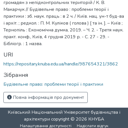
громадян з непідконтрольних територій / К. В.
Макарчук // Будівельне право : проблеми теорії і
практики : зб. наук. праць : в 2 ч. / Київ. нац. ун-т буд-ва
і архіт. ; редкол. : П. М. Куліков ( голова ) [ та ін. ]. – Київ ;
Тернопіль : Економічна думка, 2019. – Ч. 2. - Третя наук.
практ. конф., Київ, 4 грудня 2019 р. - С. 27 - 29. -
Бібліогр. : 1 назва.
URI
https://repositary.knuba.edu.ua/handle/987654321/3862
Зібрання
Будівельне право: проблеми теорії і практики
Повна інформація про документ
Київський Національний Університет будівництва і
архітектури
copyright © 2026
КНУБА
Налаштування доступності
Надіслати відгук