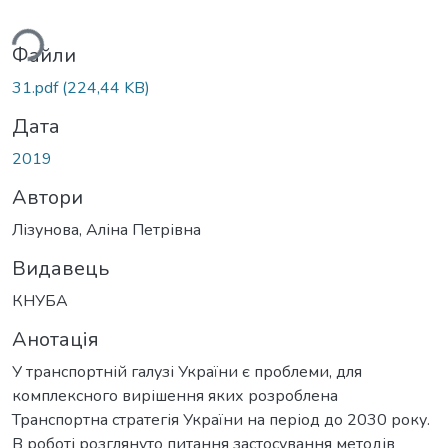
ься...
Файли
31.pdf
(224,44 KB)
Дата
2019
Автори
Лізунова, Аліна Петрівна
Видавець
КНУБА
Анотація
У транспортній галузі України є проблеми, для
комплексного вирішення яких розроблена
Транспортна стратегія України на період до 2030 року.
В роботі розглянуто питання застосування методів