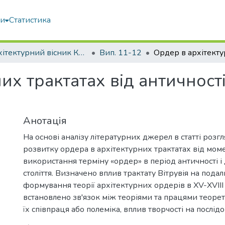
ми
Статистика
Архітектурний вісник КНУБА
Вип. 11-12
их трактатах від античності
Анотація
На основі аналізу літературних джерел в статті розг
розвитку ордера в архітектурних трактатах від мом
використання терміну «ордер» в період античності і 
століття. Визначено вплив трактату Вітрувія на пода
формування теорії архітектурних ордерів в XV-XVIII с
встановлено зв'язок між теоріями та працями теорет
їх співпраця або полеміка, вплив творчості на послідо