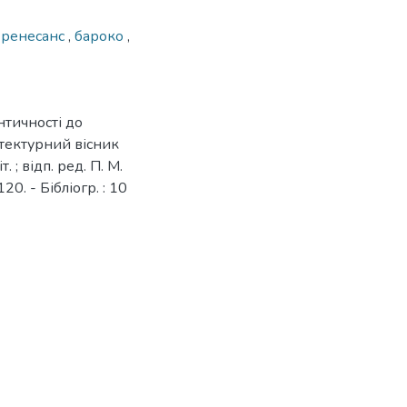
,
ренесанс
,
бароко
,
нтичності до
хітектурний вісник
. ; відп. ред. П. М.
20. - Бібліогр. : 10