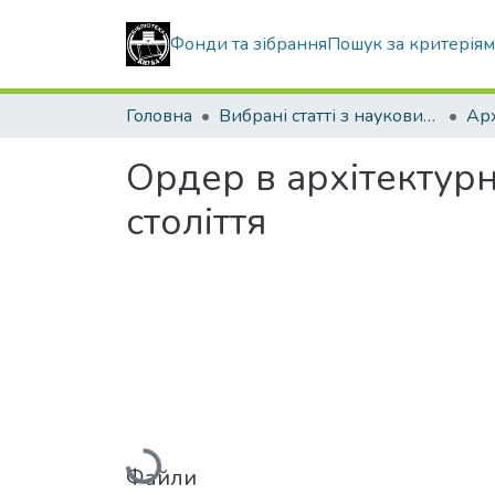
Фонди та зібрання
Пошук за критерія
Головна
Вибрані статті з наукових збірників КНУБА
Ордер в архітектурн
століття
Вантажиться...
Файли