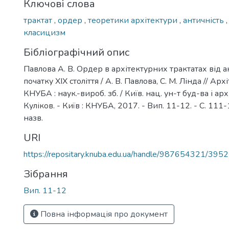
Ключові слова
трактат
,
ордер
,
теоретики архітектури
,
античність
класицизм
Бібліографічний опис
Павлова А. В. Ордер в архітектурних трактатах від а
початку ХІХ століття / А. В. Павлова, С. М. Лінда // Ар
КНУБА : наук.-вироб. зб. / Київ. нац. ун-т буд-ва і архіт
Куліков. - Київ : КНУБА, 2017. - Вип. 11-12. - С. 111-1
назв.
URI
https://repositary.knuba.edu.ua/handle/987654321/3952
Зібрання
Вип. 11-12
Повна інформація про документ