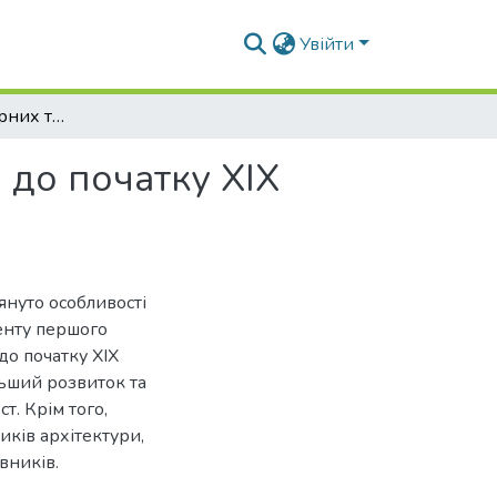
Увійти
Ордер в архітектурних трактатах від античності до початку ХІХ століття
 до початку ХІХ
лянуто особливості
енту першого
до початку ХІХ
льший розвиток та
т. Крім того,
иків архітектури,
вників.