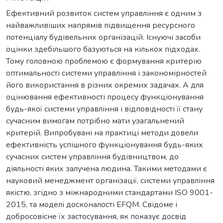
Ефективний розвиток систем управління є одним з
найважливіших напрямів підвищення ресурсного
потенціалу будівельних організацій. Існуючі засоби
оцінки здебільшого базуються на кількох підходах.
Тому головною проблемою є формування критерію
оптимальності системи управління і закономірностей
його використання в різних окремих задачах. А для
оцінювання ефективності процесу функціонування
будь-якої системи управління і відповідності її стану
сучасним вимогам потрібно мати узагальнений
критерій. Випробувані на практиці методи довели
ефективність успішного функціонування будь-яких
сучасних систем управління будівництвом, до
діяльності яких залучена людина. Такими методами є
науковий менеджмент організації, системи управління
якістю, згідно з міжнародними стандартами ISO 9001-
2015, та моделі досконалості EFQM. Свідоме і
добросовісне їх застосування, як показує досвід