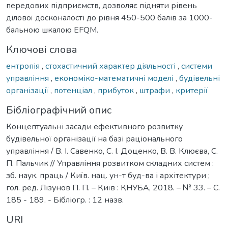
передових підприємств, дозволяє підняти рівень
ділової досконалості до рівня 450-500 балів за 1000-
бальною шкалою EFQM.
Ключові слова
ентропія
,
стохастичний характер діяльності
,
системи
управління
,
економіко-математичні моделі
,
будівельні
організації
,
потенціал
,
прибуток
,
штрафи
,
критерії
Бібліографічний опис
Концептуальні засади ефективного розвитку
будівельної організації на базі раціонального
управління / В. І. Савенко, С. І. Доценко, В. В. Клюєва, С.
П. Пальчик // Управління розвитком складних систем :
зб. наук. праць / Київ. нац. ун-т буд-ва і архітектури ;
гол. ред. Лізунов П. П. – Київ : КНУБА, 2018. – № 33. – С.
185 - 189. - Бібліогр. : 12 назв.
URI