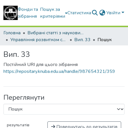
Фонди та
Пошук за
Статистика
Увійти
зібрання
критеріями
Головна
Вибрані статті з наукових збірників КНУБА
Управління розвитком складних систем
Вип. 33
Пошук
Вип. 33
Постійний URI для цього зібрання
https://repositary.knuba.edu.ua/handle/987654321/359
Переглянути
результатів
Повернутись до результатів