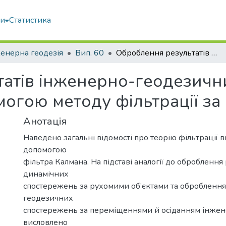
ми
Статистика
енерна геодезія
Вип. 60
Оброблення результатів інженерно-геодезичних спостережень за осіданнями за допомогою методу фільтрації за Калманом
атів інженерно-геодезичн
могою методу фільтрації з
Анотація
Наведено загальні відомості про теорію фільтрації 
допомогою
фільтра Калмана. На підставі аналогії до оброблення 
динамічних
спостережень за рухомими об’єктами та оброблення
геодезичних
спостережень за переміщеннями й осіданням інжен
висловлено