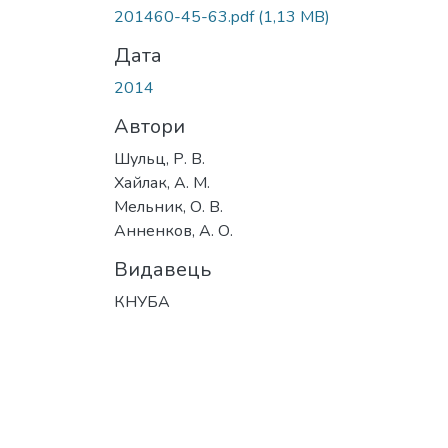
Вантажиться...
201460-45-63.pdf
(1,13 MB)
Дата
2014
Автори
Шульц, Р. В.
Хайлак, А. М.
Мельник, О. В.
Анненков, А. О.
Видавець
КНУБА