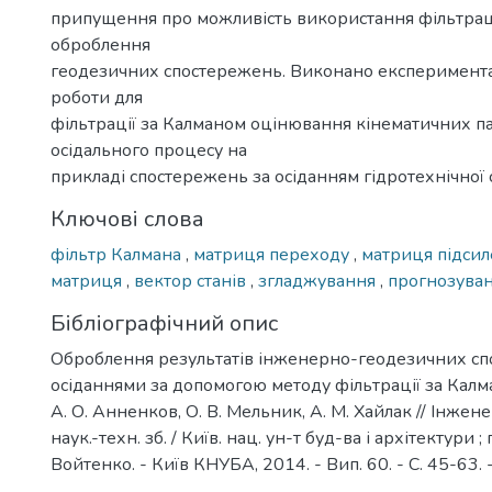
припущення про можливість використання фільтраці
оброблення
геодезичних спостережень. Виконано експеримент
роботи для
фільтрації за Калманом оцінювання кінематичних п
осідального процесу на
прикладі спостережень за осіданням гідротехнічної 
Ключові слова
фільтр Калмана
,
матриця переходу
,
матриця підси
матриця
,
вектор станів
,
згладжування
,
прогнозува
Бібліографічний опис
Оброблення результатів інженерно-геодезичних сп
осіданнями за допомогою методу фільтрації за Калма
А. О. Анненков, О. В. Мельник, А. М. Хайлак // Інжене
наук.-техн. зб. / Київ. нац. ун-т буд-ва і архітектури ; г
Войтенко. - Київ КНУБА, 2014. - Вип. 60. - С. 45-63. - 