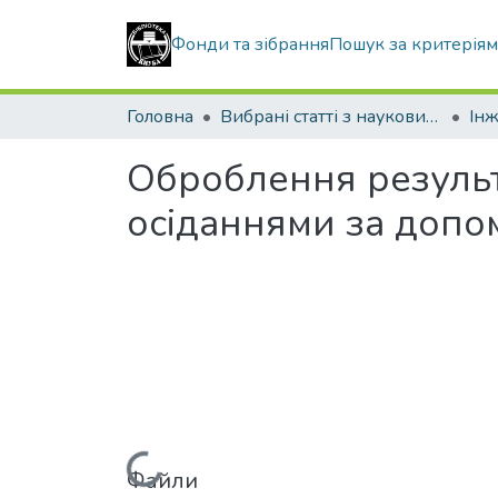
Фонди та зібрання
Пошук за критерія
Головна
Вибрані статті з наукових збірників КНУБА
Інж
Оброблення результ
осіданнями за допо
Файли