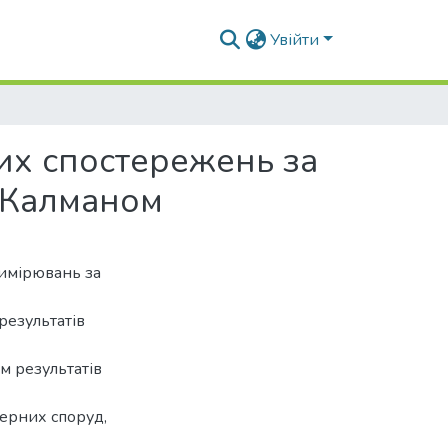
Увійти
их спостережень за
а Калманом
вимірювань за
результатів
м результатів
ерних споруд,