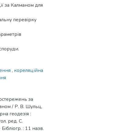
ї за Калманом для
альну перевірку
араметрів
споруди.
лення
,
кореляційна
ння
остережень за
ном / Р. В. Шульц,
рна геодезія :
ол. ред. С.
Бібліогр. : 11 назв.