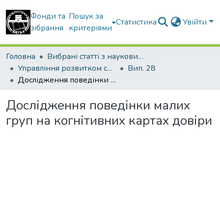
Фонди та
Пошук за
Статистика
Увійти
зібрання
критеріями
Головна
Вибрані статті з наукових збірників КНУБА
Управління розвитком складних систем
Вип. 28
Дослідження поведінки малих груп на когнітивних картах довіри
Дослідження поведінки малих
груп на когнітивних картах довіри
Вантажиться...