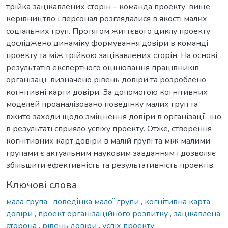
трійка зацікавлених сторін – команда проекту, вище
керівництво і персонал розглядалися в якості малих
соціальних груп. Протягом життєвого циклу проекту
досліджено динаміку формування довіри в команді
проекту та між трійкою зацікавлених сторін. На основі
результатів експертного оцінювання працівників
організації визначено рівень довіри та розроблено
когнітивні карти довіри. За допомогою когнітивних
моделей проаналізовано поведінку малих груп та
вжито заходи щодо зміцнення довіри в організації, що
в результаті сприяло успіху проекту. Отже, створення
когнітивних карт довіри в малій групі та між малими
групами є актуальним науковим завданням і дозволяє
збільшити ефективність та результативність проектів.
Ключові слова
мала група
,
поведінка малої групи
,
когнітивна карта
довіри
,
проект організаційного розвитку
,
зацікавлена
сторона
,
рівень довіри
,
успіх проекту