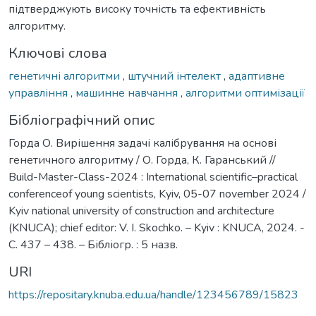
підтверджують високу точність та ефективність
алгоритму.
Ключові слова
генетичні алгоритми
,
штучний інтелект
,
адаптивне
управління
,
машинне навчання
,
алгоритми оптимізації
Бібліографічний опис
Горда О. Вирішення задачі калібрування на основі
генетичного алгоритму / О. Горда, К. Гаранський //
Build-Master-Class-2024 : International scientific–practical
conferenceof young scientists, Kyiv, 05-07 november 2024 /
Kyiv national university of construction and architecture
(KNUCA); chief editor: V. I. Skochko. – Kyiv : KNUCA, 2024. -
С. 437 – 438. – Бібліогр. : 5 назв.
URI
https://repositary.knuba.edu.ua/handle/123456789/15823